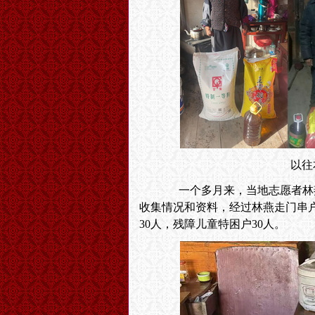
以往
一个多月来，当地志愿者林燕老
收集情况和资料，经过林燕走门串
30人，残障儿童特困户30人。