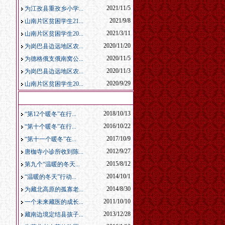
2021/11/5
为江孜县重孜乡小学...
2021/9/8
山南片区贫困学生21...
2021/3/11
山南片区贫困学生20...
2020/11/20
为岗巴县边远地区农...
2020/11/5
为德格俄支俄南窝公...
2020/11/3
为岗巴县边远地区农...
2020/9/29
山南片区贫困学生20...
本栏热门信息
2018/10/13
“第12个暖冬”在行...
2016/10/22
“第十个暖冬”在行...
2017/10/9
“第十一个暖冬”在...
2012/9/27
唐枷寺小诊所收到陈...
2015/8/12
第九个“温暖的冬天...
2014/10/1
“温暖的冬天”行动...
2014/8/30
为藏北高原的孤寡老...
2011/10/10
一个未来藏医的成长...
2013/12/28
藏南边境定结县孩子...