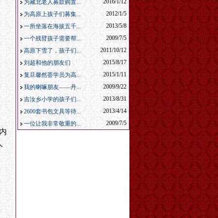
2016/1/12
为藏北老人募款购置...
2012/1/5
为高原上孩子们募集...
2013/5/8
一所坐落在海拔五千...
2009/7/5
一个残臂孩子需要帮...
2011/10/12
高原下雪了，孩子们...
2015/8/17
刘超和他的朋友们
2015/1/11
复旦馨然荟学员为高...
2009/9/22
我的喇嘛朋友——丹...
2013/8/31
吉汝乡小学的孩子们...
2013/4/14
2600套书包文具等待...
2009/7/5
一位让我非常敬重的...
内
人