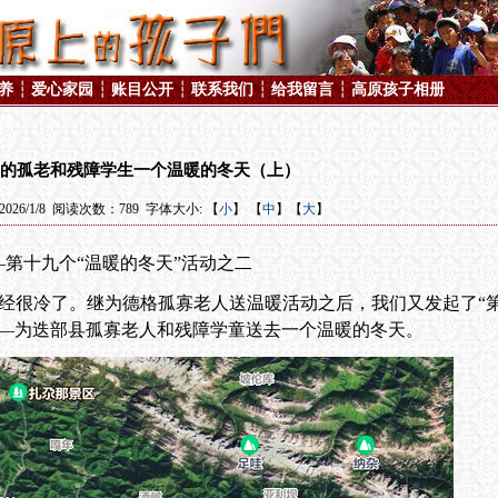
养
┆
爱心家园
┆
账目公开
┆
联系我们
┆
给我留言
┆
高原孩子相册
内容
的孤老和残障学生一个温暖的冬天（上）
26/1/8 阅读次数：789 字体大小: 【
小
】 【
中
】【
大
】
—第十九个“温暖的冬天”活动之二
经很冷了
。继为德格孤寡老人送温暖活动之后，我们又发起了“
——为迭部县孤寡老人和残障学童送去一个温暖的冬天。