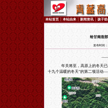
本站首页
┆
本站由来
┆
新闻资讯
┆
孩子助
当前位置：
首页
>
新闻资讯
>
情系西藏
> 详细
给甘南迭部
发布时间：20
—
年关将至，
高原上的冬天已
十九个温暖的冬天”的第二项活动