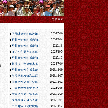
繁體中文
本栏最新发布
2026/5/10
不能让德钦的藏族姐...
2026/2/14
给甘南迭部的孤老和...
2026/1/8
给甘南迭部的孤老和...
2025/10/5
在这个冬天为德格孤...
2025/1/3
给甘南迭部的孤老和...
2024/7/16
援助凉山女孩俄木布...
第
2023/11/19
给甘南迭部县孤寡老...
2023/11/17
为德格龚垭镇和马尼...
2022/11/12
甘南迭部县有一些孤...
2022/2/18
山南片区贫困学生22...
2021/12/29
甘南迭部县一些孤寡...
2021/12/14
为德格俄支乡老人送...
2021/11/22
南京赵涵钰资助藏族...