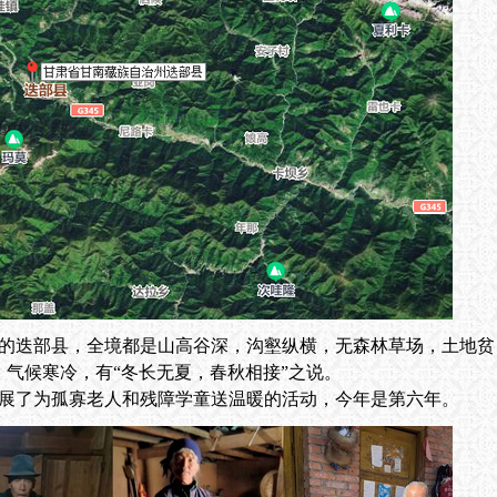
部县，全境都是山高谷深，沟壑纵横，无森林草场，土地贫
，气候寒冷，有“冬长无夏，春秋相接”之说。
为孤寡老人和残障学童送温暖的活动，今年是第六年。