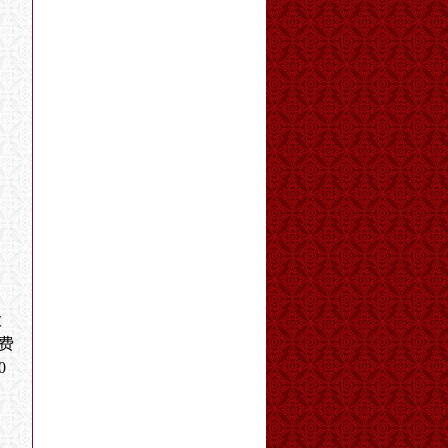
大
运费
0