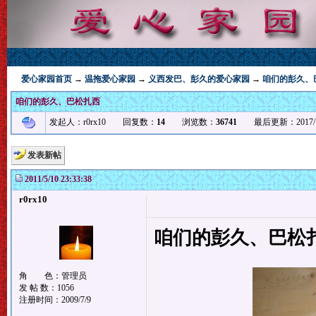
爱心家园首页
→
温拖爱心家园
→
义西发巴、彭久的爱心家园
→
咱们的彭久、
咱们的彭久、巴松扎西
发起人：r0rx10 回复数：
14
浏览数：
36741
最后更新：2017/10/26 
发表新帖
2011/5/10 23:33:38
r0rx10
咱们的彭久、巴松
角 色：管理员
发 帖 数：1056
注册时间：2009/7/9