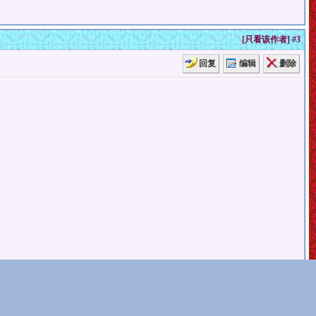
[
只看该作者
]
#3
回复
编辑
删除