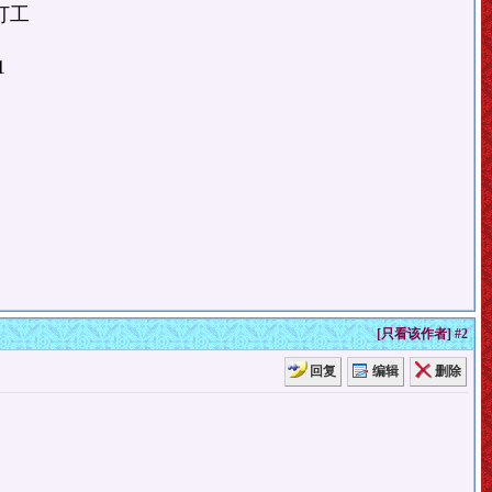
打工
1
[
只看该作者
]
#2
回复
编辑
删除