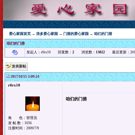
爱心家园首页
→
浪多爱心家园
→
门措的爱心家园
→
咱们的门措
咱们的门措
发起人：r0rx10 回复数：
2
浏览数：
13022
最后更新：2017/12/1
发表新帖
2017/10/15 3:09:24
r0rx10
咱们的门措
角 色：管理员
发 帖 数：1056
注册时间：2009/7/9