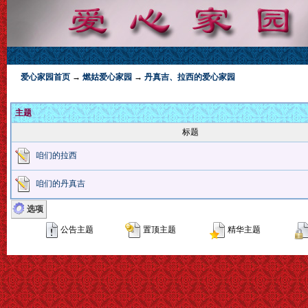
爱心家园首页
→
燃姑爱心家园
→
丹真吉、拉西的爱心家园
主题
标题
咱们的拉西
咱们的丹真吉
选项
公告主题
置顶主题
精华主题